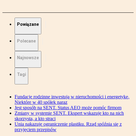
Powiązane
Polecane
Najnowsze
Tagi
Fundacje rodzinne inwestują w nieruchomości i energetykę.
Niektóre w 40 spółek naraz
Jest sposób na SENT. Status AEO może pomóc firmom
Zmiany w systemie SENT. Ekspert wskazuje kto na nich
skorzysta, a kto straci
Unia nakazuje ograniczenie plastiku. Rząd spóźnia się z
przyjęciem przepisów