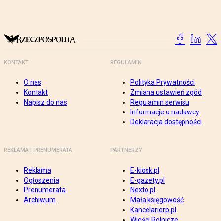
KONTAKT
REGULAMIN
O nas
Polityka Prywatności
Kontakt
Zmiana ustawień zgód
Napisz do nas
Regulamin serwisu
Informacje o nadawcy
Deklaracja dostępności
REKLAMA I PRENUMERATA
PARTNERZY
Reklama
E-kiosk.pl
Ogłoszenia
E-gazety.pl
Prenumerata
Nexto.pl
Archiwum
Mała księgowość
Kancelarierp.pl
Wieści Rolnicze