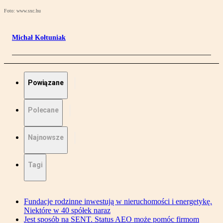
Foto: www.sxc.hu
Michał Kołtuniak
Powiązane
Polecane
Najnowsze
Tagi
Fundacje rodzinne inwestują w nieruchomości i energetykę.
Niektóre w 40 spółek naraz
Jest sposób na SENT. Status AEO może pomóc firmom