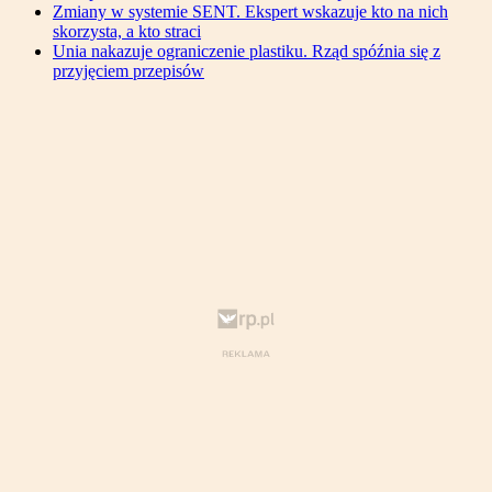
Zmiany w systemie SENT. Ekspert wskazuje kto na nich
skorzysta, a kto straci
Unia nakazuje ograniczenie plastiku. Rząd spóźnia się z
przyjęciem przepisów