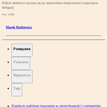
Podróż służbowa zaczyna się po opuszczeniu miejscowości rozpoczęcia
delegacji
Foto: 123RF
Marek Rotkiewicz
Powiązane
Polecane
Najnowsze
Tagi
Fundacje rodzinne inwestują w nieruchomości i energetykę.