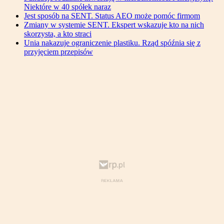
Niektóre w 40 spółek naraz
Jest sposób na SENT. Status AEO może pomóc firmom
Zmiany w systemie SENT. Ekspert wskazuje kto na nich
skorzysta, a kto straci
Unia nakazuje ograniczenie plastiku. Rząd spóźnia się z
przyjęciem przepisów