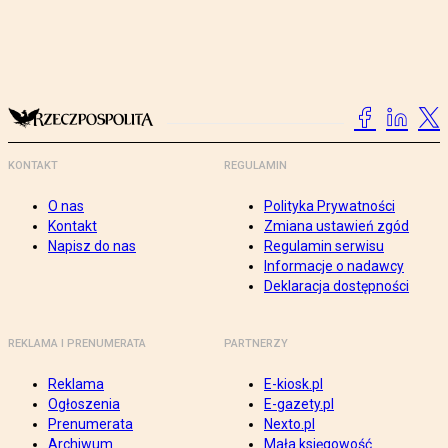
KONTAKT
REGULAMIN
O nas
Polityka Prywatności
Kontakt
Zmiana ustawień zgód
Napisz do nas
Regulamin serwisu
Informacje o nadawcy
Deklaracja dostępności
REKLAMA I PRENUMERATA
PARTNERZY
Reklama
E-kiosk.pl
Ogłoszenia
E-gazety.pl
Prenumerata
Nexto.pl
Archiwum
Mała księgowość