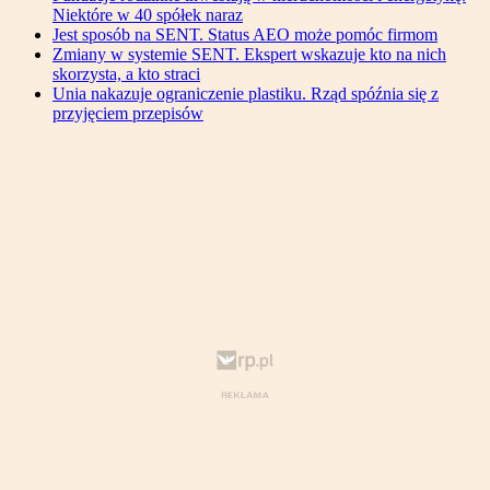
Niektóre w 40 spółek naraz
Jest sposób na SENT. Status AEO może pomóc firmom
Zmiany w systemie SENT. Ekspert wskazuje kto na nich
skorzysta, a kto straci
Unia nakazuje ograniczenie plastiku. Rząd spóźnia się z
przyjęciem przepisów