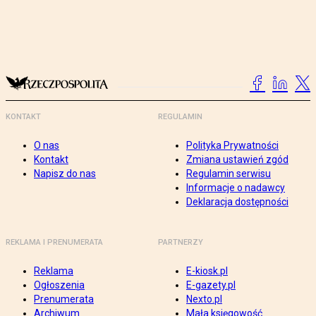
KONTAKT
REGULAMIN
O nas
Polityka Prywatności
Kontakt
Zmiana ustawień zgód
Napisz do nas
Regulamin serwisu
Informacje o nadawcy
Deklaracja dostępności
REKLAMA I PRENUMERATA
PARTNERZY
Reklama
E-kiosk.pl
Ogłoszenia
E-gazety.pl
Prenumerata
Nexto.pl
Archiwum
Mała księgowość