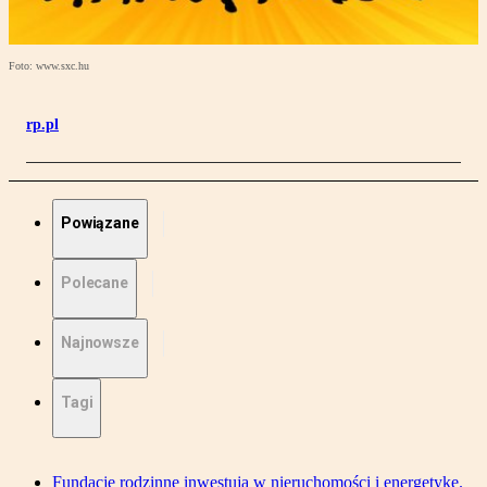
Foto: www.sxc.hu
rp.pl
Powiązane
Polecane
Najnowsze
Tagi
Fundacje rodzinne inwestują w nieruchomości i energetykę.