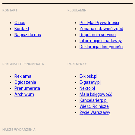
KONTAKT
REGULAMIN
O nas
Polityka Prywatności
Kontakt
Zmiana ustawień zgód
Napisz do nas
Regulamin serwisu
Informacje o nadawcy
Deklaracja dostępności
REKLAMA I PRENUMERATA
PARTNERZY
Reklama
E-kiosk.pl
Ogłoszenia
E-gazety.pl
Prenumerata
Nexto.pl
Archiwum
Mała księgowość
Kancelarierp.pl
Wieści Rolnicze
Życie Warszawy
NASZE WYDARZENIA