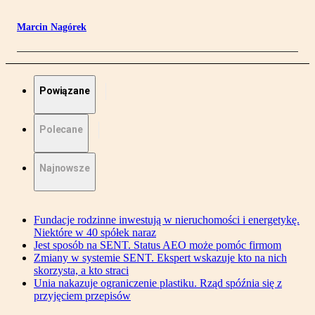
Marcin Nagórek
Powiązane
Polecane
Najnowsze
Fundacje rodzinne inwestują w nieruchomości i energetykę.
Niektóre w 40 spółek naraz
Jest sposób na SENT. Status AEO może pomóc firmom
Zmiany w systemie SENT. Ekspert wskazuje kto na nich
skorzysta, a kto straci
Unia nakazuje ograniczenie plastiku. Rząd spóźnia się z
przyjęciem przepisów