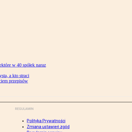
ektóre w 40 spółek naraz
ta, a kto straci
ęciem przepisów
REGULAMIN
Polityka Prywatności
Zmiana ustawień zgód