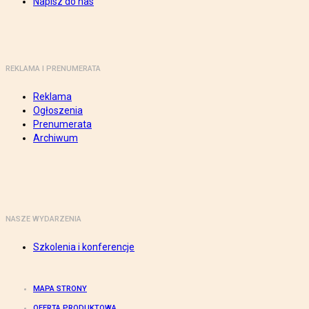
Napisz do nas
REKLAMA I PRENUMERATA
Reklama
Ogłoszenia
Prenumerata
Archiwum
NASZE WYDARZENIA
Szkolenia i konferencje
MAPA STRONY
OFERTA PRODUKTOWA