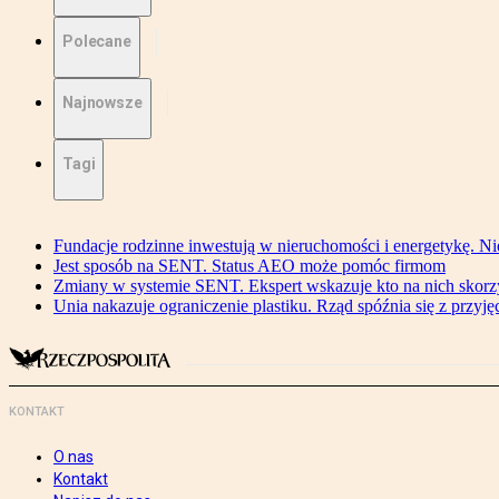
Polecane
Najnowsze
Tagi
Fundacje rodzinne inwestują w nieruchomości i energetykę. Ni
Jest sposób na SENT. Status AEO może pomóc firmom
Zmiany w systemie SENT. Ekspert wskazuje kto na nich skorzys
Unia nakazuje ograniczenie plastiku. Rząd spóźnia się z przyj
KONTAKT
O nas
Kontakt