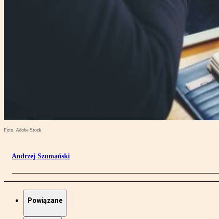
Foto: Adobe Stock
Andrzej Szumański
Powiązane