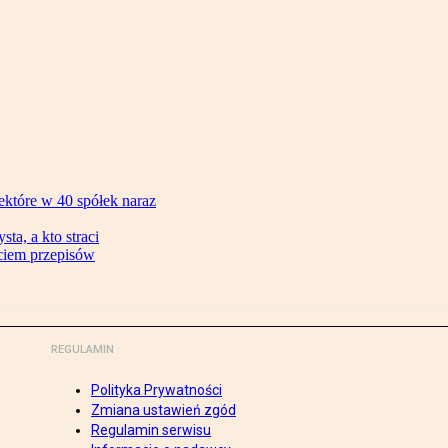
ektóre w 40 spółek naraz
ta, a kto straci
ęciem przepisów
REGULAMIN
Polityka Prywatności
Zmiana ustawień zgód
Regulamin serwisu