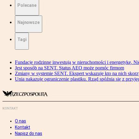
Polecane
Najnowsze
Tagi
Fundacje rodzinne inwestują w nieruchomości i energetykę. Ni
Jest sposób na SENT. Status AEO może pomóc firmom
Zmiany w systemie SENT. Ekspert wskazuje kto na nich skorzys
Unia nakazuje ograniczenie plastiku. Rząd spóźnia się z przyj
KONTAKT
O nas
Kontakt
Napisz do nas