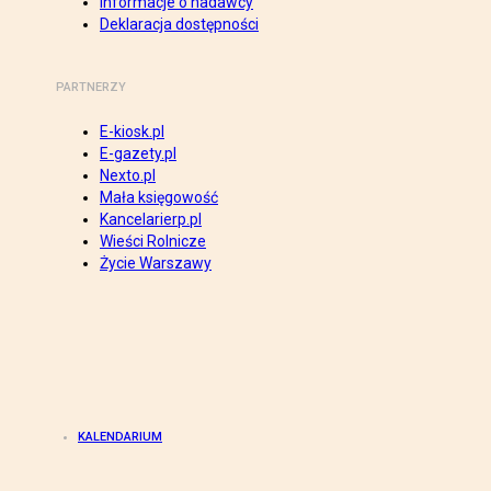
Informacje o nadawcy
Deklaracja dostępności
PARTNERZY
E-kiosk.pl
E-gazety.pl
Nexto.pl
Mała księgowość
Kancelarierp.pl
Wieści Rolnicze
Życie Warszawy
KALENDARIUM