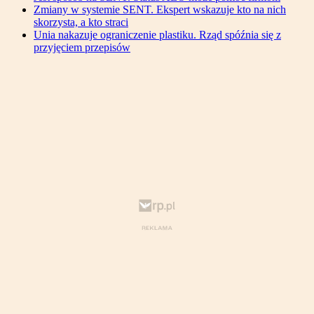
Zmiany w systemie SENT. Ekspert wskazuje kto na nich
skorzysta, a kto straci
Unia nakazuje ograniczenie plastiku. Rząd spóźnia się z
przyjęciem przepisów