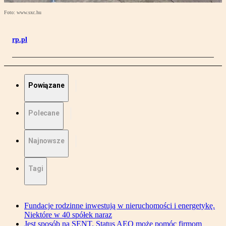
Foto: www.sxc.hu
rp.pl
Powiązane
Polecane
Najnowsze
Tagi
Fundacje rodzinne inwestują w nieruchomości i energetykę.
Niektóre w 40 spółek naraz
Jest sposób na SENT. Status AEO może pomóc firmom