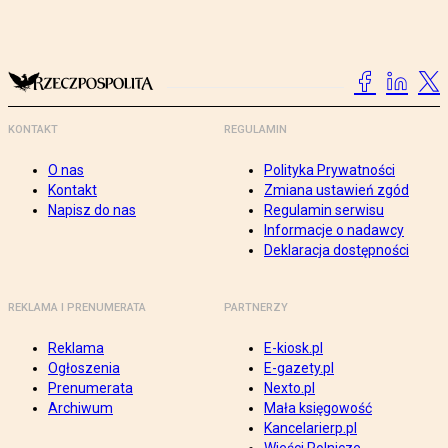
KONTAKT
REGULAMIN
O nas
Polityka Prywatności
Kontakt
Zmiana ustawień zgód
Napisz do nas
Regulamin serwisu
Informacje o nadawcy
Deklaracja dostępności
REKLAMA I PRENUMERATA
PARTNERZY
Reklama
E-kiosk.pl
Ogłoszenia
E-gazety.pl
Prenumerata
Nexto.pl
Archiwum
Mała księgowość
Kancelarierp.pl