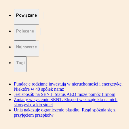
Powiązane
Polecane
Najnowsze
Tagi
Fundacje rodzinne inwestują w nieruchomości i energetykę.
Niektóre w 40 spółek naraz
Jest sposób na SENT. Status AEO może pomóc firmom
Zmiany w systemie SENT. Ekspert wskazuje kto na nich
skorzysta, a kto straci
Unia nakazuje ograniczenie plastiku. Rząd spóźnia się z
przyjęciem przepisów