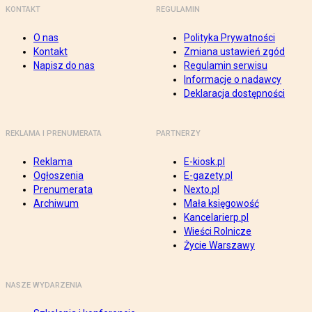
KONTAKT
REGULAMIN
O nas
Polityka Prywatności
Kontakt
Zmiana ustawień zgód
Napisz do nas
Regulamin serwisu
Informacje o nadawcy
Deklaracja dostępności
REKLAMA I PRENUMERATA
PARTNERZY
Reklama
E-kiosk.pl
Ogłoszenia
E-gazety.pl
Prenumerata
Nexto.pl
Archiwum
Mała księgowość
Kancelarierp.pl
Wieści Rolnicze
Życie Warszawy
NASZE WYDARZENIA