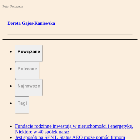
Foto: Fotorzepa
Dorota Gajos-Kaniewska
Powiązane
Polecane
Najnowsze
Tagi
Fundacje rodzinne inwestują w nieruchomości i energetykę.
Niektóre w 40 spółek naraz
Jest sposób na SENT. Status AEO może pomóc firmom