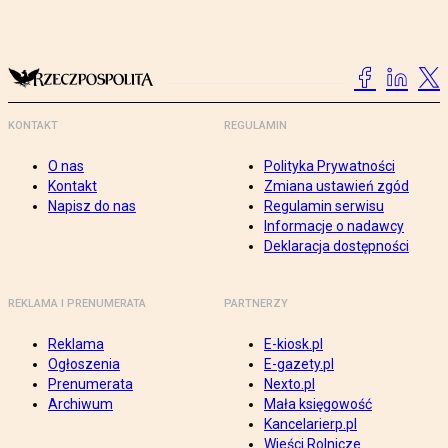
KONTAKT
REGULAMIN
O nas
Polityka Prywatności
Kontakt
Zmiana ustawień zgód
Napisz do nas
Regulamin serwisu
Informacje o nadawcy
Deklaracja dostępności
REKLAMA I PRENUMERATA
PARTNERZY
Reklama
E-kiosk.pl
Ogłoszenia
E-gazety.pl
Prenumerata
Nexto.pl
Archiwum
Mała księgowość
Kancelarierp.pl
Wieści Rolnicze