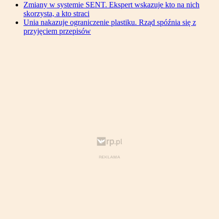
Zmiany w systemie SENT. Ekspert wskazuje kto na nich
skorzysta, a kto straci
Unia nakazuje ograniczenie plastiku. Rząd spóźnia się z
przyjęciem przepisów