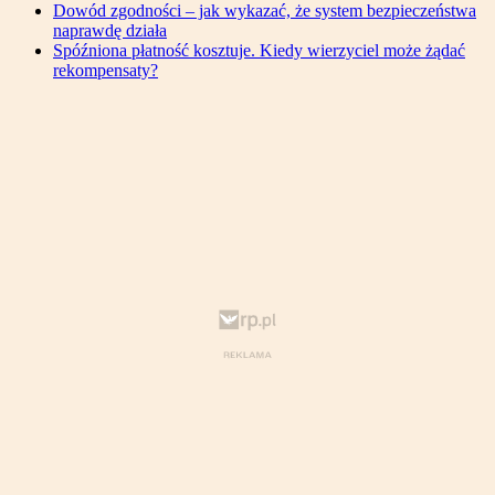
Dowód zgodności – jak wykazać, że system bezpieczeństwa
naprawdę działa
Spóźniona płatność kosztuje. Kiedy wierzyciel może żądać
rekompensaty?