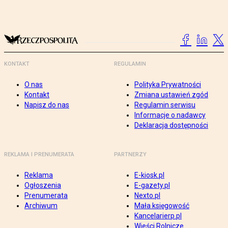
KONTAKT
REGULAMIN
O nas
Polityka Prywatności
Kontakt
Zmiana ustawień zgód
Napisz do nas
Regulamin serwisu
Informacje o nadawcy
Deklaracja dostępności
REKLAMA I PRENUMERATA
PARTNERZY
Reklama
E-kiosk.pl
Ogłoszenia
E-gazety.pl
Prenumerata
Nexto.pl
Archiwum
Mała księgowość
Kancelarierp.pl
Wieści Rolnicze