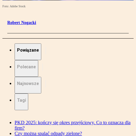
Foto: Adobe Stock
Robert Nogacki
Powiązane
Polecane
Najnowsze
Tagi
PKD 2025: kończy się okres przejściowy. Co to oznacza dla
firm?
Czy można spalać odpady zielone?