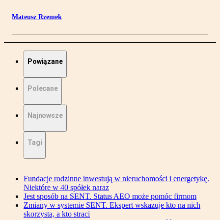
Mateusz Rzemek
Powiązane
Polecane
Najnowsze
Tagi
Fundacje rodzinne inwestują w nieruchomości i energetykę.
Niektóre w 40 spółek naraz
Jest sposób na SENT. Status AEO może pomóc firmom
Zmiany w systemie SENT. Ekspert wskazuje kto na nich
skorzysta, a kto straci