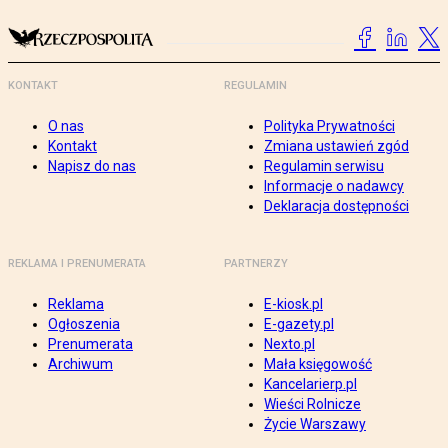
KONTAKT
REGULAMIN
O nas
Polityka Prywatności
Kontakt
Zmiana ustawień zgód
Napisz do nas
Regulamin serwisu
Informacje o nadawcy
Deklaracja dostępności
REKLAMA I PRENUMERATA
PARTNERZY
Reklama
E-kiosk.pl
Ogłoszenia
E-gazety.pl
Prenumerata
Nexto.pl
Archiwum
Mała księgowość
Kancelarierp.pl
Wieści Rolnicze
Życie Warszawy