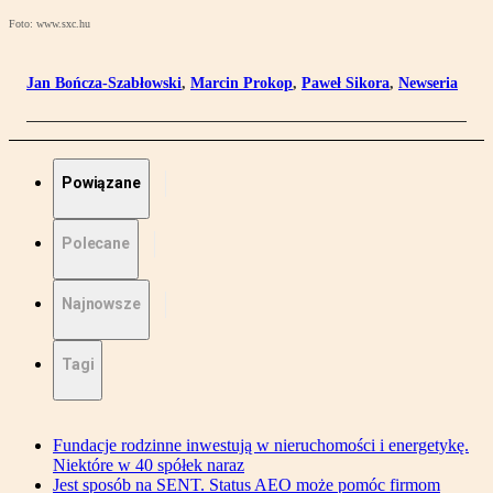
Foto: www.sxc.hu
Jan Bończa-Szabłowski
,
Marcin Prokop
,
Paweł Sikora
,
Newseria
Powiązane
Polecane
Najnowsze
Tagi
Fundacje rodzinne inwestują w nieruchomości i energetykę.
Niektóre w 40 spółek naraz
Jest sposób na SENT. Status AEO może pomóc firmom