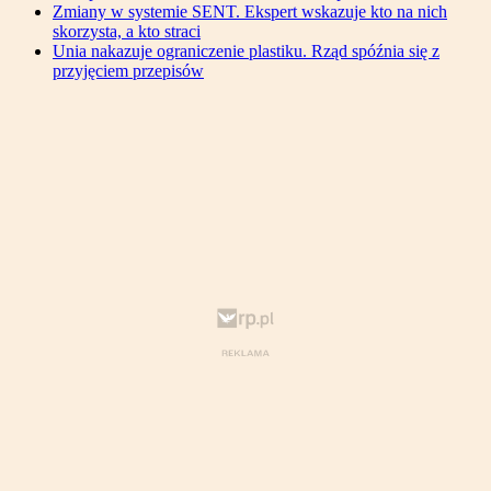
Zmiany w systemie SENT. Ekspert wskazuje kto na nich
skorzysta, a kto straci
Unia nakazuje ograniczenie plastiku. Rząd spóźnia się z
przyjęciem przepisów