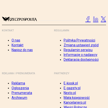
KONTAKT
REGULAMIN
O nas
Polityka Prywatności
Kontakt
Zmiana ustawień zgód
Napisz do nas
Regulamin serwisu
Informacje o nadawcy
Deklaracja dostępności
REKLAMA I PRENUMERATA
PARTNERZY
Reklama
E-kiosk.pl
Ogłoszenia
E-gazety.pl
Prenumerata
Nexto.pl
Archiwum
Mała księgowość
Kancelarierp.pl
Wieści Rolnicze