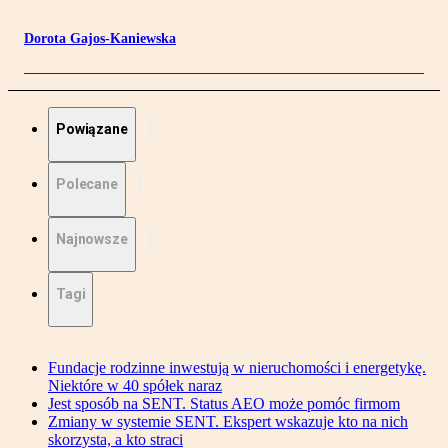
Dorota Gajos-Kaniewska
Powiązane
Polecane
Najnowsze
Tagi
Fundacje rodzinne inwestują w nieruchomości i energetykę.
Niektóre w 40 spółek naraz
Jest sposób na SENT. Status AEO może pomóc firmom
Zmiany w systemie SENT. Ekspert wskazuje kto na nich
skorzysta, a kto straci