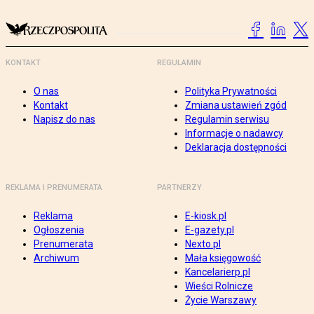
KONTAKT
REGULAMIN
O nas
Polityka Prywatności
Kontakt
Zmiana ustawień zgód
Napisz do nas
Regulamin serwisu
Informacje o nadawcy
Deklaracja dostępności
REKLAMA I PRENUMERATA
PARTNERZY
Reklama
E-kiosk.pl
Ogłoszenia
E-gazety.pl
Prenumerata
Nexto.pl
Archiwum
Mała księgowość
Kancelarierp.pl
Wieści Rolnicze
Życie Warszawy