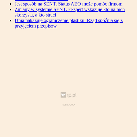
Jest sposób na SENT. Status AEO może pomóc firmom
Zmiany w systemie SENT. Ekspert wskazuje kto na nich
skorzysta, a kto straci
Unia nakazuje ograniczenie plastiku. Rząd spóźnia się z
przyjęciem przepisów