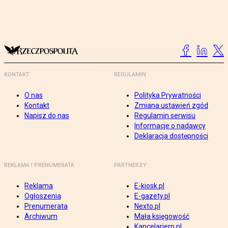
KONTAKT
REGULAMIN
O nas
Polityka Prywatności
Kontakt
Zmiana ustawień zgód
Napisz do nas
Regulamin serwisu
Informacje o nadawcy
Deklaracja dostępności
REKLAMA I PRENUMERATA
PARTNERZY
Reklama
E-kiosk.pl
Ogłoszenia
E-gazety.pl
Prenumerata
Nexto.pl
Archiwum
Mała księgowość
Kancelarierp.pl