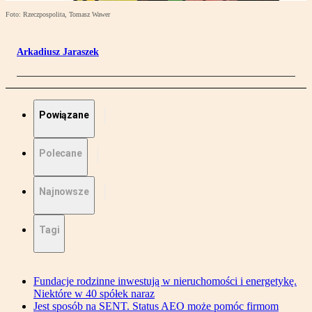
Foto: Rzeczpospolita, Tomasz Wawer
Arkadiusz Jaraszek
Powiązane
Polecane
Najnowsze
Tagi
Fundacje rodzinne inwestują w nieruchomości i energetykę.
Niektóre w 40 spółek naraz
Jest sposób na SENT. Status AEO może pomóc firmom