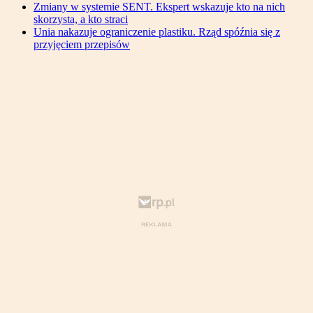
Zmiany w systemie SENT. Ekspert wskazuje kto na nich
skorzysta, a kto straci
Unia nakazuje ograniczenie plastiku. Rząd spóźnia się z
przyjęciem przepisów