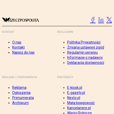
KONTAKT
REGULAMIN
O nas
Polityka Prywatności
Kontakt
Zmiana ustawień zgód
Napisz do nas
Regulamin serwisu
Informacje o nadawcy
Deklaracja dostępności
REKLAMA I PRENUMERATA
PARTNERZY
Reklama
E-kiosk.pl
Ogłoszenia
E-gazety.pl
Prenumerata
Nexto.pl
Archiwum
Mała księgowość
Kancelarierp.pl
Wieści Rolnicze