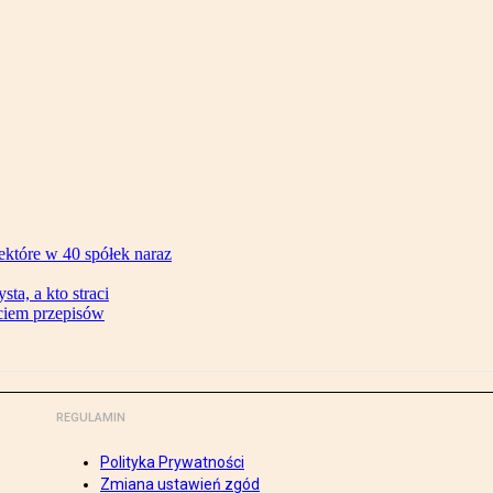
ektóre w 40 spółek naraz
ta, a kto straci
ęciem przepisów
REGULAMIN
Polityka Prywatności
Zmiana ustawień zgód