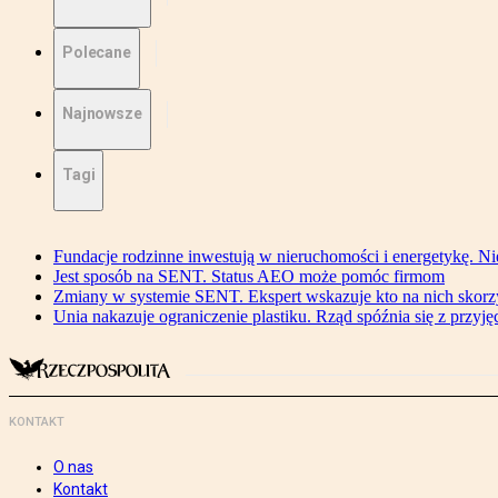
Polecane
Najnowsze
Tagi
Fundacje rodzinne inwestują w nieruchomości i energetykę. Ni
Jest sposób na SENT. Status AEO może pomóc firmom
Zmiany w systemie SENT. Ekspert wskazuje kto na nich skorzys
Unia nakazuje ograniczenie plastiku. Rząd spóźnia się z przyj
KONTAKT
O nas
Kontakt