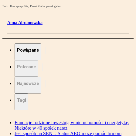
Foto: Rzeczpospolita, Paweł Gałka paweł gałka
Anna Abramowska
Powiązane
Polecane
Najnowsze
Tagi
Fundacje rodzinne inwestują w nieruchomości i energetykę.
Niektóre w 40 spółek naraz
Jest sposób na SENT. Status AEO może pomóc firmom