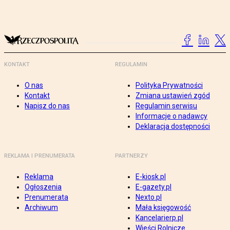
KONTAKT
REGULAMIN
O nas
Polityka Prywatności
Kontakt
Zmiana ustawień zgód
Napisz do nas
Regulamin serwisu
Informacje o nadawcy
Deklaracja dostępności
REKLAMA I PRENUMERATA
PARTNERZY
Reklama
E-kiosk.pl
Ogłoszenia
E-gazety.pl
Prenumerata
Nexto.pl
Archiwum
Mała księgowość
Kancelarierp.pl
Wieści Rolnicze