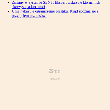
Zmiany w systemie SENT. Ekspert wskazuje kto na nich
skorzysta, a kto straci
Unia nakazuje ograniczenie plastiku. Rząd spóźnia się z
przyjęciem przepisów