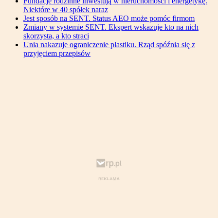
Fundacje rodzinne inwestują w nieruchomości i energetykę.
Niektóre w 40 spółek naraz
Jest sposób na SENT. Status AEO może pomóc firmom
Zmiany w systemie SENT. Ekspert wskazuje kto na nich
skorzysta, a kto straci
Unia nakazuje ograniczenie plastiku. Rząd spóźnia się z
przyjęciem przepisów