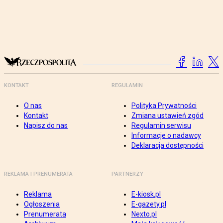
KONTAKT
REGULAMIN
O nas
Polityka Prywatności
Kontakt
Zmiana ustawień zgód
Napisz do nas
Regulamin serwisu
Informacje o nadawcy
Deklaracja dostępności
REKLAMA I PRENUMERATA
PARTNERZY
Reklama
E-kiosk.pl
Ogłoszenia
E-gazety.pl
Prenumerata
Nexto.pl