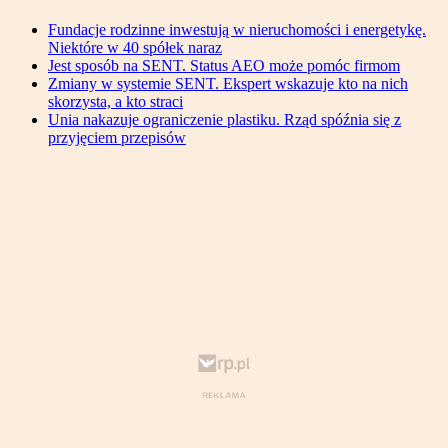
Fundacje rodzinne inwestują w nieruchomości i energetykę.
Niektóre w 40 spółek naraz
Jest sposób na SENT. Status AEO może pomóc firmom
Zmiany w systemie SENT. Ekspert wskazuje kto na nich
skorzysta, a kto straci
Unia nakazuje ograniczenie plastiku. Rząd spóźnia się z
przyjęciem przepisów