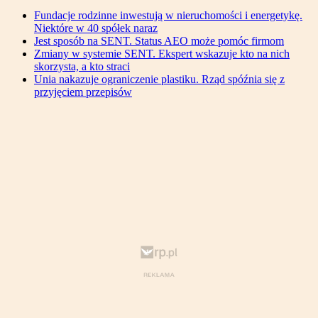
Fundacje rodzinne inwestują w nieruchomości i energetykę.
Niektóre w 40 spółek naraz
Jest sposób na SENT. Status AEO może pomóc firmom
Zmiany w systemie SENT. Ekspert wskazuje kto na nich
skorzysta, a kto straci
Unia nakazuje ograniczenie plastiku. Rząd spóźnia się z
przyjęciem przepisów