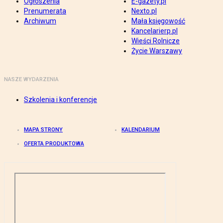
Ogłoszenia
E-gazety.pl
Prenumerata
Nexto.pl
Archiwum
Mała księgowość
Kancelarierp.pl
Wieści Rolnicze
Życie Warszawy
NASZE WYDARZENIA
Szkolenia i konferencje
MAPA STRONY
KALENDARIUM
OFERTA PRODUKTOWA