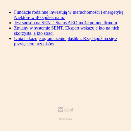
Fundacje rodzinne inwestują w nieruchomości i energetykę.
Niektóre w 40 spółek naraz
Jest sposób na SENT. Status AEO może pomóc firmom
Zmiany w systemie SENT. Ekspert wskazuje kto na nich
skorzysta, a kto straci
Unia nakazuje ograniczenie plastiku. Rząd spóźnia się z
przyjęciem przepisów