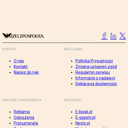
KONTAKT
REGULAMIN
O nas
Polityka Prywatności
Kontakt
Zmiana ustawień zgód
Napisz do nas
Regulamin serwisu
Informacje o nadawcy
Deklaracja dostępności
REKLAMA I PRENUMERATA
PARTNERZY
Reklama
E-kiosk.pl
Ogłoszenia
E-gazety.pl
Prenumerata
Nexto.pl