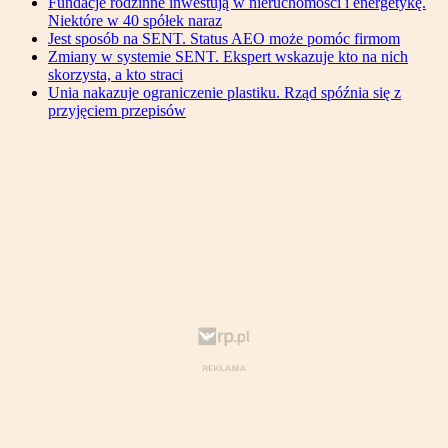
Fundacje rodzinne inwestują w nieruchomości i energetykę.
Niektóre w 40 spółek naraz
Jest sposób na SENT. Status AEO może pomóc firmom
Zmiany w systemie SENT. Ekspert wskazuje kto na nich
skorzysta, a kto straci
Unia nakazuje ograniczenie plastiku. Rząd spóźnia się z
przyjęciem przepisów