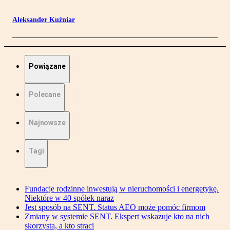
Aleksander Kuźniar
Powiązane
Polecane
Najnowsze
Tagi
Fundacje rodzinne inwestują w nieruchomości i energetykę.
Niektóre w 40 spółek naraz
Jest sposób na SENT. Status AEO może pomóc firmom
Zmiany w systemie SENT. Ekspert wskazuje kto na nich
skorzysta, a kto straci