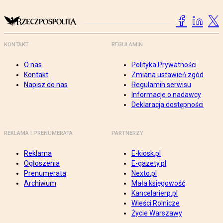
KONTAKT
REGULAMIN
O nas
Polityka Prywatności
Kontakt
Zmiana ustawień zgód
Napisz do nas
Regulamin serwisu
Informacje o nadawcy
Deklaracja dostępności
REKLAMA I PRENUMERATA
PARTNERZY
Reklama
E-kiosk.pl
Ogłoszenia
E-gazety.pl
Prenumerata
Nexto.pl
Archiwum
Mała księgowość
Kancelarierp.pl
Wieści Rolnicze
Życie Warszawy