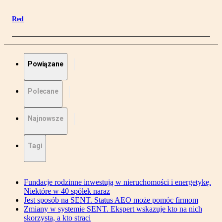
Red
Powiązane
Polecane
Najnowsze
Tagi
Fundacje rodzinne inwestują w nieruchomości i energetykę.
Niektóre w 40 spółek naraz
Jest sposób na SENT. Status AEO może pomóc firmom
Zmiany w systemie SENT. Ekspert wskazuje kto na nich
skorzysta, a kto straci