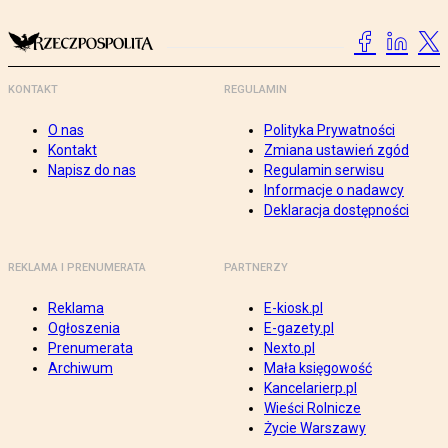
KONTAKT
REGULAMIN
O nas
Polityka Prywatności
Kontakt
Zmiana ustawień zgód
Napisz do nas
Regulamin serwisu
Informacje o nadawcy
Deklaracja dostępności
REKLAMA I PRENUMERATA
PARTNERZY
Reklama
E-kiosk.pl
Ogłoszenia
E-gazety.pl
Prenumerata
Nexto.pl
Archiwum
Mała księgowość
Kancelarierp.pl
Wieści Rolnicze
Życie Warszawy