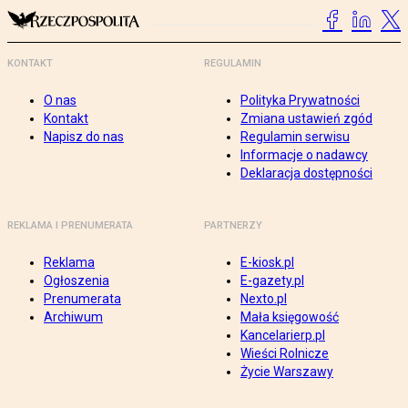
KONTAKT
REGULAMIN
O nas
Polityka Prywatności
Kontakt
Zmiana ustawień zgód
Napisz do nas
Regulamin serwisu
Informacje o nadawcy
Deklaracja dostępności
REKLAMA I PRENUMERATA
PARTNERZY
Reklama
E-kiosk.pl
Ogłoszenia
E-gazety.pl
Prenumerata
Nexto.pl
Archiwum
Mała księgowość
Kancelarierp.pl
Wieści Rolnicze
Życie Warszawy