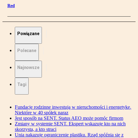
Red
Powiązane
Polecane
Najnowsze
Tagi
Fundacje rodzinne inwestują w nieruchomości i energetykę.
Niektóre w 40 spółek naraz
Jest sposób na SENT. Status AEO może pomóc firmom
Zmiany w systemie SENT. Ekspert wskazuje kto na nich
skorzysta, a kto straci
Unia nakazuje ograniczenie plastiku. Rząd spóźnia się z