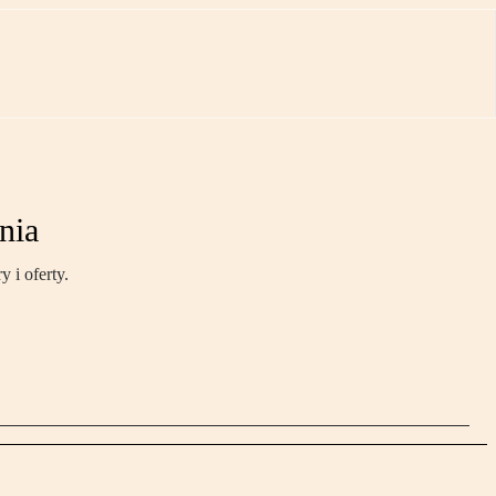
nia
 i oferty.