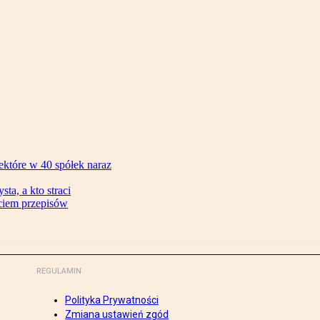
ektóre w 40 spółek naraz
ta, a kto straci
ęciem przepisów
REGULAMIN
Polityka Prywatności
Zmiana ustawień zgód