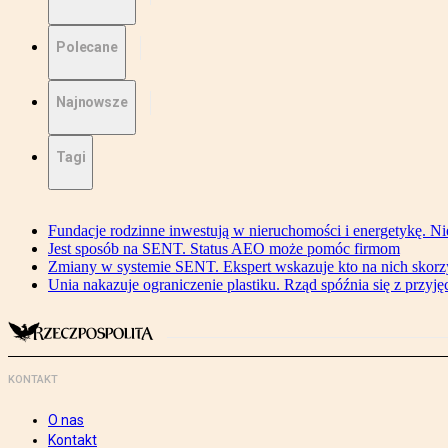
Polecane
Najnowsze
Tagi
Fundacje rodzinne inwestują w nieruchomości i energetykę. Ni
Jest sposób na SENT. Status AEO może pomóc firmom
Zmiany w systemie SENT. Ekspert wskazuje kto na nich skorzys
Unia nakazuje ograniczenie plastiku. Rząd spóźnia się z przyj
KONTAKT
O nas
Kontakt