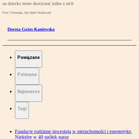
na dziecko może skorzystać jedno z nich
Foto: Fotorzepa, Jak Jakub Ostałowski
Dorota Gajos-Kaniewska
Powiązane
Polecane
Najnowsze
Tagi
Fundacje rodzinne inwestują w nieruchomości i energetykę.
Niektóre w 40 spółek naraz