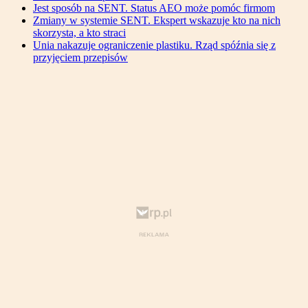
Jest sposób na SENT. Status AEO może pomóc firmom
Zmiany w systemie SENT. Ekspert wskazuje kto na nich
skorzysta, a kto straci
Unia nakazuje ograniczenie plastiku. Rząd spóźnia się z
przyjęciem przepisów