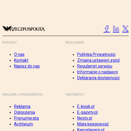
KONTAKT
REGULAMIN
O nas
Polityka Prywatności
Kontakt
Zmiana ustawień zgód
Napisz do nas
Regulamin serwisu
Informacje o nadawcy
Deklaracja dostępności
REKLAMA I PRENUMERATA
PARTNERZY
Reklama
E-kiosk.pl
Ogłoszenia
E-gazety.pl
Prenumerata
Nexto.pl
Archiwum
Mała księgowość
Kancelarierp.pl