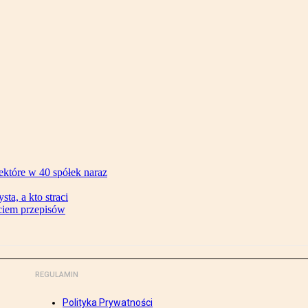
ektóre w 40 spółek naraz
ta, a kto straci
ęciem przepisów
REGULAMIN
Polityka Prywatności