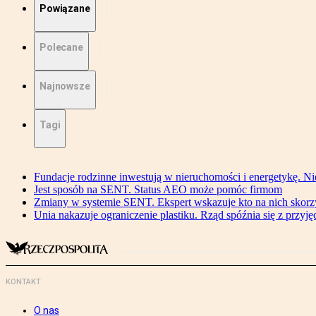
Powiązane
Polecane
Najnowsze
Tagi
Fundacje rodzinne inwestują w nieruchomości i energetykę. Ni
Jest sposób na SENT. Status AEO może pomóc firmom
Zmiany w systemie SENT. Ekspert wskazuje kto na nich skorzys
Unia nakazuje ograniczenie plastiku. Rząd spóźnia się z przyj
KONTAKT
O nas