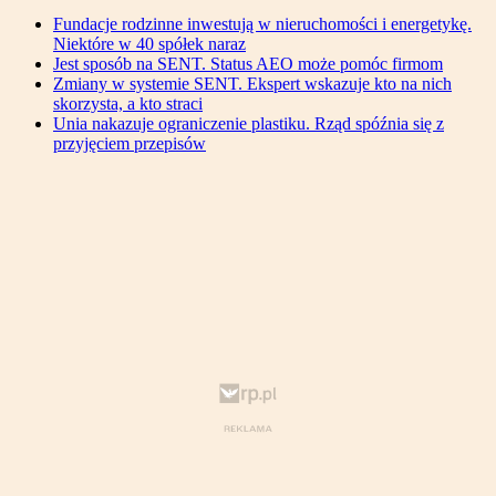
Fundacje rodzinne inwestują w nieruchomości i energetykę.
Niektóre w 40 spółek naraz
Jest sposób na SENT. Status AEO może pomóc firmom
Zmiany w systemie SENT. Ekspert wskazuje kto na nich
skorzysta, a kto straci
Unia nakazuje ograniczenie plastiku. Rząd spóźnia się z
przyjęciem przepisów