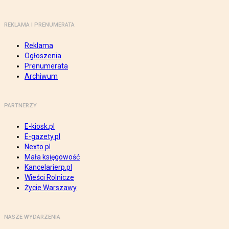
REKLAMA I PRENUMERATA
Reklama
Ogłoszenia
Prenumerata
Archiwum
PARTNERZY
E-kiosk.pl
E-gazety.pl
Nexto.pl
Mała księgowość
Kancelarierp.pl
Wieści Rolnicze
Życie Warszawy
NASZE WYDARZENIA