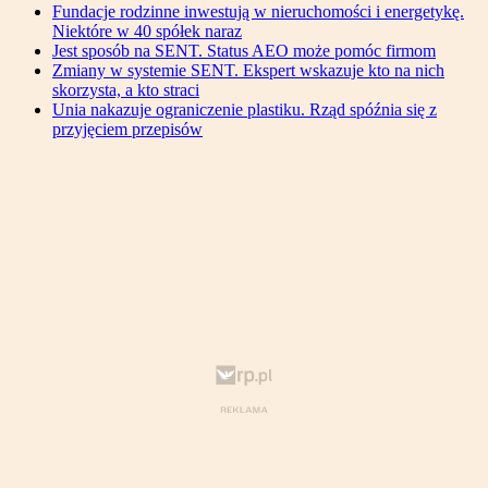
Fundacje rodzinne inwestują w nieruchomości i energetykę.
Niektóre w 40 spółek naraz
Jest sposób na SENT. Status AEO może pomóc firmom
Zmiany w systemie SENT. Ekspert wskazuje kto na nich
skorzysta, a kto straci
Unia nakazuje ograniczenie plastiku. Rząd spóźnia się z
przyjęciem przepisów