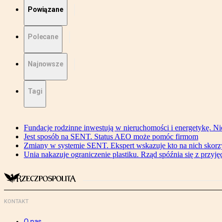
Powiązane
Polecane
Najnowsze
Tagi
Fundacje rodzinne inwestują w nieruchomości i energetykę. Ni
Jest sposób na SENT. Status AEO może pomóc firmom
Zmiany w systemie SENT. Ekspert wskazuje kto na nich skorzys
Unia nakazuje ograniczenie plastiku. Rząd spóźnia się z przyj
KONTAKT
O nas