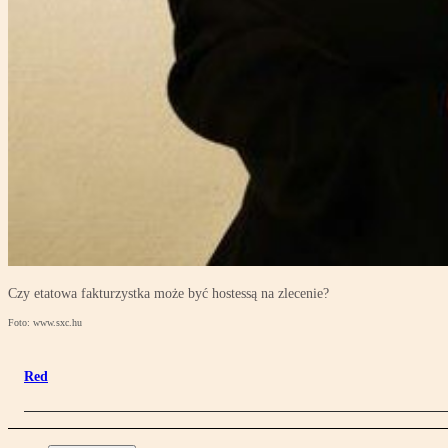
Czy etatowa fakturzystka może być hostessą na zlecenie?
Foto: www.sxc.hu
Red