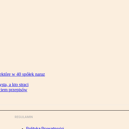
ektóre w 40 spółek naraz
ta, a kto straci
ęciem przepisów
REGULAMIN
Polityka Prywatności