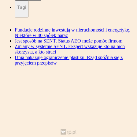
Tagi
Fundacje rodzinne inwestują w nieruchomości i energetykę.
Niektóre w 40 spółek naraz
Jest sposób na SENT. Status AEO może pomóc firmom
Zmiany w systemie SENT. Ekspert wskazuje kto na nich
skorzysta, a kto straci
Unia nakazuje ograniczenie plastiku. Rząd spóźnia się z
przyjęciem przepisów