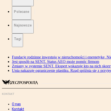
Polecane
Najnowsze
Tagi
Fundacje rodzinne inwestują w nieruchomości i energetykę. Ni
Jest sposób na SENT. Status AEO może pomóc firmom
Zmiany w systemie SENT. Ekspert wskazuje kto na nich skorzys
Unia nakazuje ograniczenie plastiku. Rząd spóźnia się z przyj
KONTAKT
O nas
Kontakt