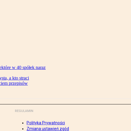
ektóre w 40 spółek naraz
ta, a kto straci
ęciem przepisów
REGULAMIN
Polityka Prywatności
Zmiana ustawień zgód