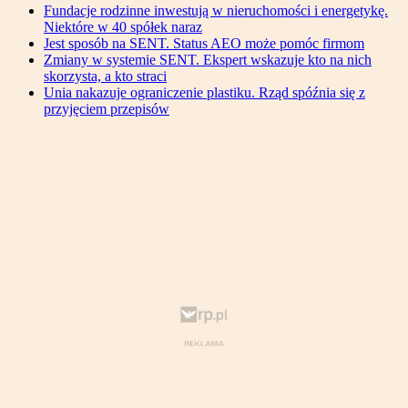
Fundacje rodzinne inwestują w nieruchomości i energetykę.
Niektóre w 40 spółek naraz
Jest sposób na SENT. Status AEO może pomóc firmom
Zmiany w systemie SENT. Ekspert wskazuje kto na nich
skorzysta, a kto straci
Unia nakazuje ograniczenie plastiku. Rząd spóźnia się z
przyjęciem przepisów