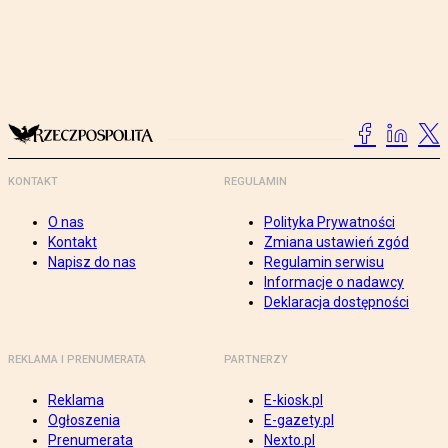
KONTAKT
REGULAMIN
O nas
Polityka Prywatności
Kontakt
Zmiana ustawień zgód
Napisz do nas
Regulamin serwisu
Informacje o nadawcy
Deklaracja dostępności
REKLAMA I PRENUMERATA
PARTNERZY
Reklama
E-kiosk.pl
Ogłoszenia
E-gazety.pl
Prenumerata
Nexto.pl