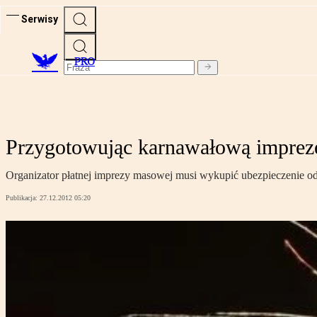
Serwisy
PRO
Przygotowując karnawałową imprezę
Organizator płatnej imprezy masowej musi wykupić ubezpieczenie odpo
Publikacja:
27.12.2012 05:20