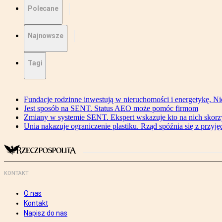
Polecane
Najnowsze
Tagi
Fundacje rodzinne inwestują w nieruchomości i energetykę. Ni
Jest sposób na SENT. Status AEO może pomóc firmom
Zmiany w systemie SENT. Ekspert wskazuje kto na nich skorzys
Unia nakazuje ograniczenie plastiku. Rząd spóźnia się z przyj
KONTAKT
O nas
Kontakt
Napisz do nas