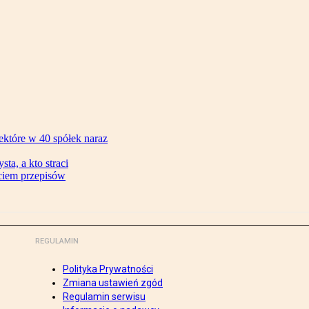
ektóre w 40 spółek naraz
ta, a kto straci
ęciem przepisów
REGULAMIN
Polityka Prywatności
Zmiana ustawień zgód
Regulamin serwisu