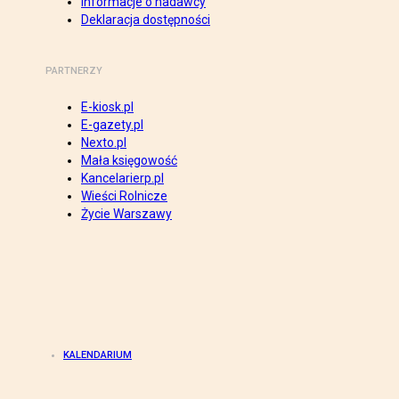
Informacje o nadawcy
Deklaracja dostępności
PARTNERZY
E-kiosk.pl
E-gazety.pl
Nexto.pl
Mała księgowość
Kancelarierp.pl
Wieści Rolnicze
Życie Warszawy
KALENDARIUM