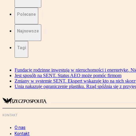
Polecane
Najnowsze
Tagi
Fundacje rodzinne inwestują w nieruchomości i energetykę. Ni
Jest sposób na SENT. Status AEO może pomóc firmom
Zmiany w systemie SENT. Ekspert wskazuje kto na nich skorzys
Unia nakazuje ograniczenie plastiku. Rząd spóźnia się z przyj
KONTAKT
O nas
Kontakt