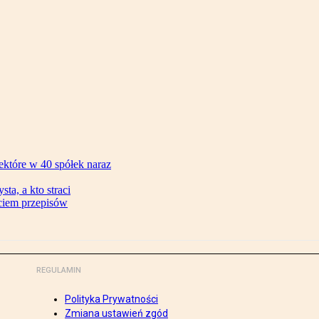
ektóre w 40 spółek naraz
ta, a kto straci
ęciem przepisów
REGULAMIN
Polityka Prywatności
Zmiana ustawień zgód