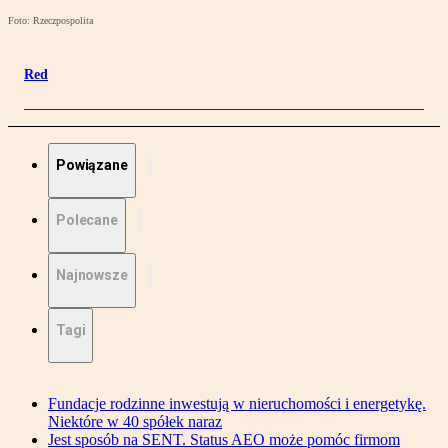
Foto: Rzeczpospolita
Red
Powiązane
Polecane
Najnowsze
Tagi
Fundacje rodzinne inwestują w nieruchomości i energetykę.
Niektóre w 40 spółek naraz
Jest sposób na SENT. Status AEO może pomóc firmom