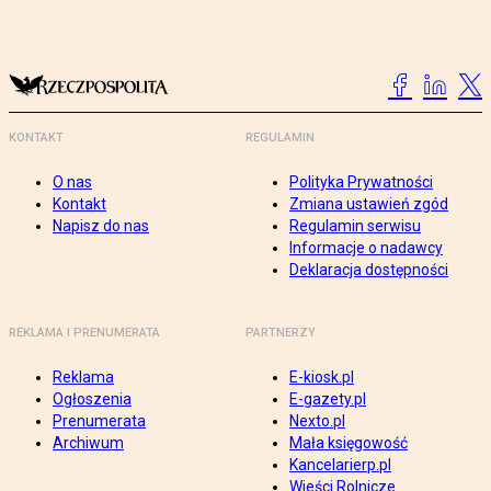
KONTAKT
REGULAMIN
O nas
Polityka Prywatności
Kontakt
Zmiana ustawień zgód
Napisz do nas
Regulamin serwisu
Informacje o nadawcy
Deklaracja dostępności
REKLAMA I PRENUMERATA
PARTNERZY
Reklama
E-kiosk.pl
Ogłoszenia
E-gazety.pl
Prenumerata
Nexto.pl
Archiwum
Mała księgowość
Kancelarierp.pl
Wieści Rolnicze