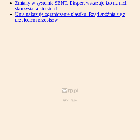
Zmiany w systemie SENT. Ekspert wskazuje kto na nich
skorzysta, a kto straci
Unia nakazuje ograniczenie plastiku. Rząd spóźnia się z
przyjęciem przepisów