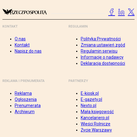
KONTAKT
REGULAMIN
O nas
Polityka Prywatności
Kontakt
Zmiana ustawień zgód
Napisz do nas
Regulamin serwisu
Informacje o nadawcy
Deklaracja dostępności
REKLAMA I PRENUMERATA
PARTNERZY
Reklama
E-kiosk.pl
Ogłoszenia
E-gazety.pl
Prenumerata
Nexto.pl
Archiwum
Mała księgowość
Kancelarierp.pl
Wieści Rolnicze
Życie Warszawy