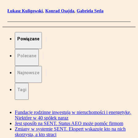
Łukasz Kuligowski
,
Konrad Osajda
,
Gabriela Setla
Powiązane
Polecane
Najnowsze
Tagi
Fundacje rodzinne inwestują w nieruchomości i energetykę.
Niektóre w 40 spółek naraz
Jest sposób na SENT. Status AEO może pomóc firmom
Zmiany w systemie SENT. Ekspert wskazuje kto na nich
skorzysta, a kto straci