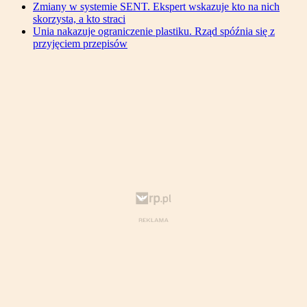
Zmiany w systemie SENT. Ekspert wskazuje kto na nich
skorzysta, a kto straci
Unia nakazuje ograniczenie plastiku. Rząd spóźnia się z
przyjęciem przepisów