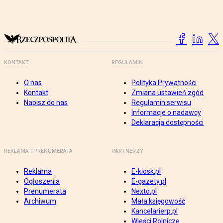
KONTAKT
REGULAMIN
O nas
Polityka Prywatności
Kontakt
Zmiana ustawień zgód
Napisz do nas
Regulamin serwisu
Informacje o nadawcy
Deklaracja dostępności
REKLAMA I PRENUMERATA
PARTNERZY
Reklama
E-kiosk.pl
Ogłoszenia
E-gazety.pl
Prenumerata
Nexto.pl
Archiwum
Mała księgowość
Kancelarierp.pl
Wieści Rolnicze