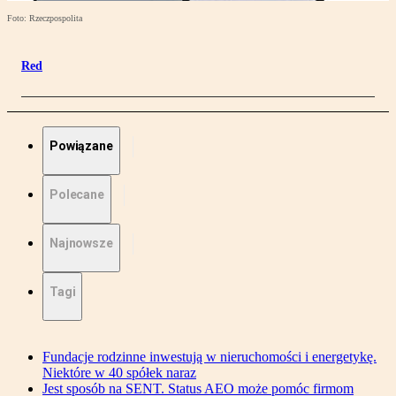
Foto: Rzeczpospolita
Red
Powiązane
Polecane
Najnowsze
Tagi
Fundacje rodzinne inwestują w nieruchomości i energetykę.
Niektóre w 40 spółek naraz
Jest sposób na SENT. Status AEO może pomóc firmom