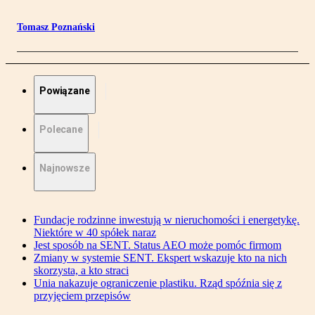
Tomasz Poznański
Powiązane
Polecane
Najnowsze
Fundacje rodzinne inwestują w nieruchomości i energetykę.
Niektóre w 40 spółek naraz
Jest sposób na SENT. Status AEO może pomóc firmom
Zmiany w systemie SENT. Ekspert wskazuje kto na nich
skorzysta, a kto straci
Unia nakazuje ograniczenie plastiku. Rząd spóźnia się z
przyjęciem przepisów