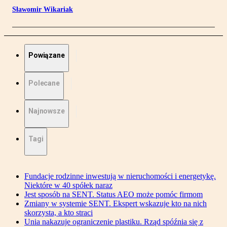
Sławomir Wikariak
Powiązane
Polecane
Najnowsze
Tagi
Fundacje rodzinne inwestują w nieruchomości i energetykę.
Niektóre w 40 spółek naraz
Jest sposób na SENT. Status AEO może pomóc firmom
Zmiany w systemie SENT. Ekspert wskazuje kto na nich
skorzysta, a kto straci
Unia nakazuje ograniczenie plastiku. Rząd spóźnia się z