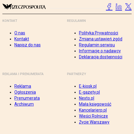
KONTAKT
REGULAMIN
O nas
Polityka Prywatności
Kontakt
Zmiana ustawień zgód
Napisz do nas
Regulamin serwisu
Informacje o nadawcy
Deklaracja dostępności
REKLAMA I PRENUMERATA
PARTNERZY
Reklama
E-kiosk.pl
Ogłoszenia
E-gazety.pl
Prenumerata
Nexto.pl
Archiwum
Mała księgowość
Kancelarierp.pl
Wieści Rolnicze
Życie Warszawy