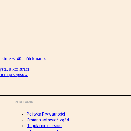
ektóre w 40 spółek naraz
ta, a kto straci
ęciem przepisów
REGULAMIN
Polityka Prywatności
Zmiana ustawień zgód
Regulamin serwisu