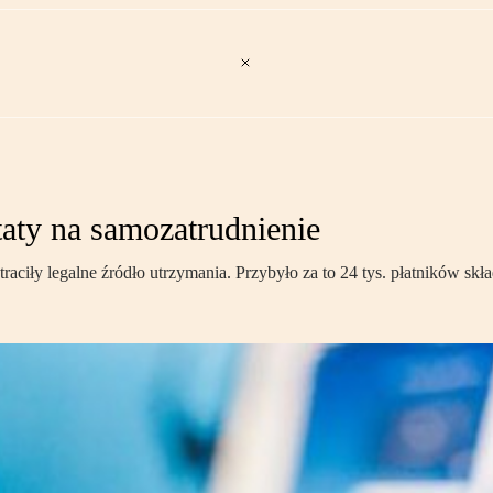
taty na samozatrudnienie
raciły legalne źródło utrzymania. Przybyło za to 24 tys. płatników skł