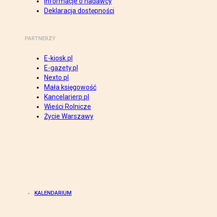
Informacje o nadawcy
Deklaracja dostępności
PARTNERZY
E-kiosk.pl
E-gazety.pl
Nexto.pl
Mała księgowość
Kancelarierp.pl
Wieści Rolnicze
Życie Warszawy
KALENDARIUM