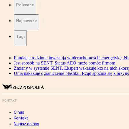
Polecane
Najnowsze
Tagi
Fundacje rodzinne inwestują w nieruchomości i energetykę. Ni
Jest sposób na SENT. Status AEO może pomóc firmom
Zmiany w systemie SENT. Ekspert wskazuje kto na nich skorzys
Unia nakazuje ograniczenie plastiku. Rząd spóźnia się z przyj
KONTAKT
O nas
Kontakt
Napisz do nas