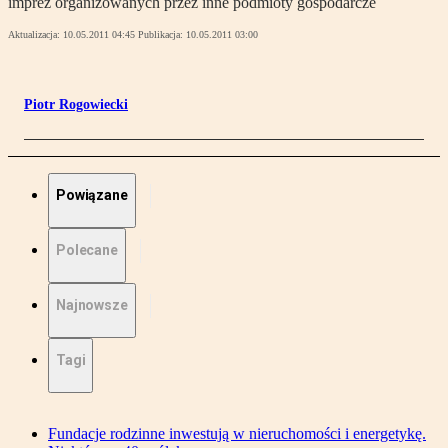
imprez organizowanych przez inne podmioty gospodarcze
Aktualizacja:
10.05.2011 04:45
Publikacja:
10.05.2011 03:00
Piotr Rogowiecki
Powiązane
Polecane
Najnowsze
Tagi
Fundacje rodzinne inwestują w nieruchomości i energetykę.