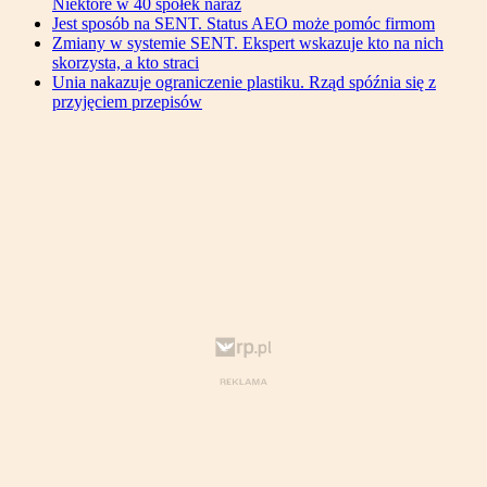
Niektóre w 40 spółek naraz
Jest sposób na SENT. Status AEO może pomóc firmom
Zmiany w systemie SENT. Ekspert wskazuje kto na nich
skorzysta, a kto straci
Unia nakazuje ograniczenie plastiku. Rząd spóźnia się z
przyjęciem przepisów