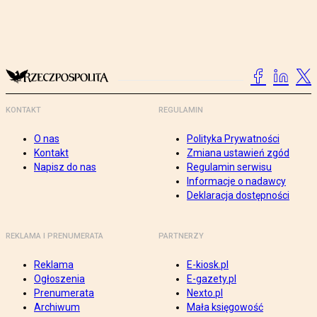
KONTAKT
REGULAMIN
O nas
Polityka Prywatności
Kontakt
Zmiana ustawień zgód
Napisz do nas
Regulamin serwisu
Informacje o nadawcy
Deklaracja dostępności
REKLAMA I PRENUMERATA
PARTNERZY
Reklama
E-kiosk.pl
Ogłoszenia
E-gazety.pl
Prenumerata
Nexto.pl
Archiwum
Mała księgowość