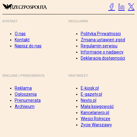
KONTAKT
REGULAMIN
O nas
Polityka Prywatności
Kontakt
Zmiana ustawień zgód
Napisz do nas
Regulamin serwisu
Informacje o nadawcy
Deklaracja dostępności
REKLAMA I PRENUMERATA
PARTNERZY
Reklama
E-kiosk.pl
Ogłoszenia
E-gazety.pl
Prenumerata
Nexto.pl
Archiwum
Mała księgowość
Kancelarierp.pl
Wieści Rolnicze
Życie Warszawy