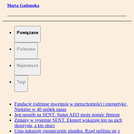
Marta Gadomska
Powiązane
Polecane
Najnowsze
Tagi
Fundacje rodzinne inwestują w nieruchomości i energetykę.
Niektóre w 40 spółek naraz
Jest sposób na SENT. Status AEO może pomóc firmom
Zmiany w systemie SENT. Ekspert wskazuje kto na nich
skorzysta, a kto straci
Unia nakazuje ograniczenie plastiku. Rząd spóźnia się z