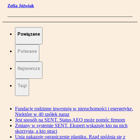
Zofia Jóźwiak
Powiązane
Polecane
Najnowsze
Tagi
Fundacje rodzinne inwestują w nieruchomości i energetykę.
Niektóre w 40 spółek naraz
Jest sposób na SENT. Status AEO może pomóc firmom
Zmiany w systemie SENT. Ekspert wskazuje kto na nich
skorzysta, a kto straci
Unia nakazuje ograniczenie plastiku. Rząd spóźnia się z