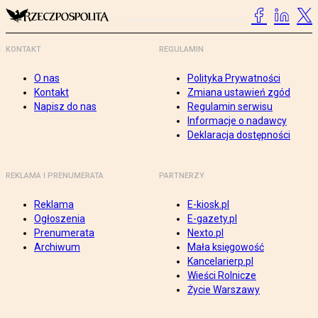
KONTAKT
REGULAMIN
O nas
Polityka Prywatności
Kontakt
Zmiana ustawień zgód
Napisz do nas
Regulamin serwisu
Informacje o nadawcy
Deklaracja dostępności
REKLAMA I PRENUMERATA
PARTNERZY
Reklama
E-kiosk.pl
Ogłoszenia
E-gazety.pl
Prenumerata
Nexto.pl
Archiwum
Mała księgowość
Kancelarierp.pl
Wieści Rolnicze
Życie Warszawy