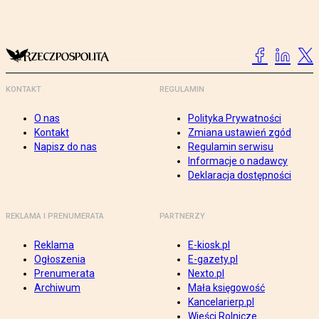
KONTAKT
REGULAMIN
O nas
Polityka Prywatności
Kontakt
Zmiana ustawień zgód
Napisz do nas
Regulamin serwisu
Informacje o nadawcy
Deklaracja dostępności
REKLAMA I PRENUMERATA
PARTNERZY
Reklama
E-kiosk.pl
Ogłoszenia
E-gazety.pl
Prenumerata
Nexto.pl
Archiwum
Mała księgowość
Kancelarierp.pl
Wieści Rolnicze