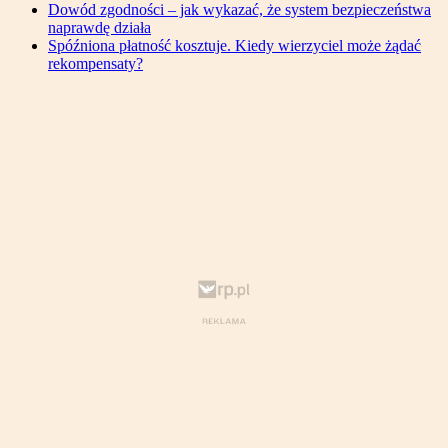
Dowód zgodności – jak wykazać, że system bezpieczeństwa
naprawdę działa
Spóźniona płatność kosztuje. Kiedy wierzyciel może żądać
rekompensaty?