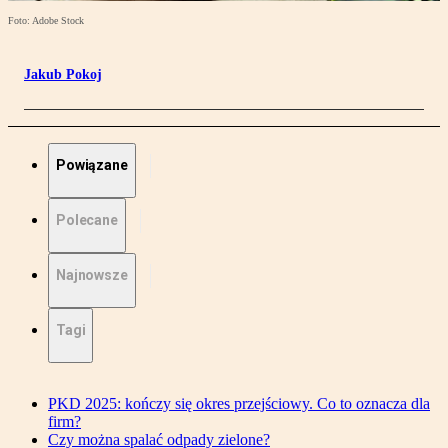
Foto: Adobe Stock
Jakub Pokoj
Powiązane
Polecane
Najnowsze
Tagi
PKD 2025: kończy się okres przejściowy. Co to oznacza dla
firm?
Czy można spalać odpady zielone?