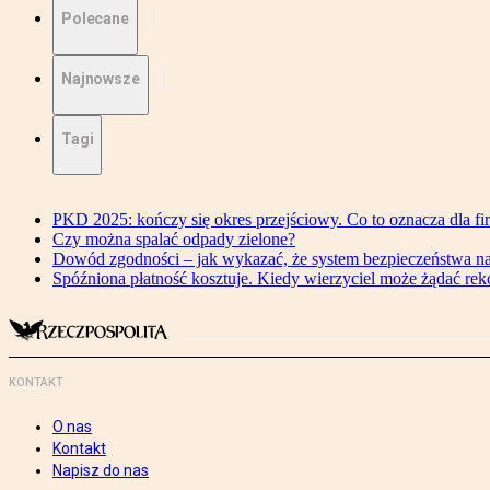
Polecane
Najnowsze
Tagi
PKD 2025: kończy się okres przejściowy. Co to oznacza dla fi
Czy można spalać odpady zielone?
Dowód zgodności – jak wykazać, że system bezpieczeństwa n
Spóźniona płatność kosztuje. Kiedy wierzyciel może żądać re
KONTAKT
O nas
Kontakt
Napisz do nas