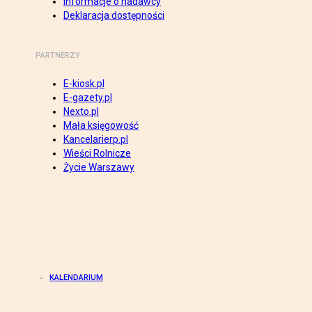
Informacje o nadawcy
Deklaracja dostępności
PARTNERZY
E-kiosk.pl
E-gazety.pl
Nexto.pl
Mała księgowość
Kancelarierp.pl
Wieści Rolnicze
Życie Warszawy
KALENDARIUM