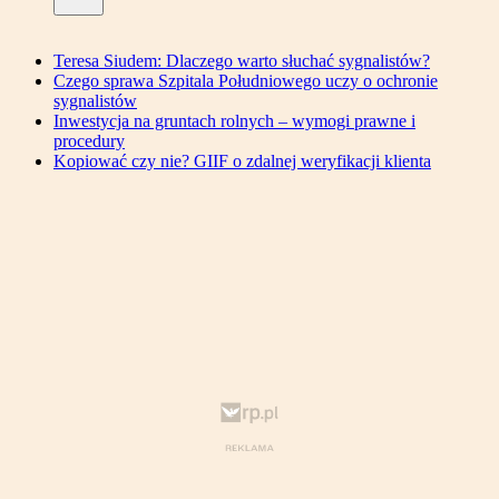
Teresa Siudem: Dlaczego warto słuchać sygnalistów?
Czego sprawa Szpitala Południowego uczy o ochronie
sygnalistów
Inwestycja na gruntach rolnych – wymogi prawne i
procedury
Kopiować czy nie? GIIF o zdalnej weryfikacji klienta