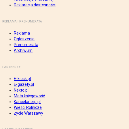
Deklaracja dostępności
REKLAMA I PRENUMERATA
Reklama
Ogłoszenia
Prenumerata
Archiwum
PARTNERZY
E-kiosk.pl
E-gazety.pl
Nexto.pl
Mała księgowość
Kancelarierp.pl
Wieści Rolnicze
Życie Warszawy