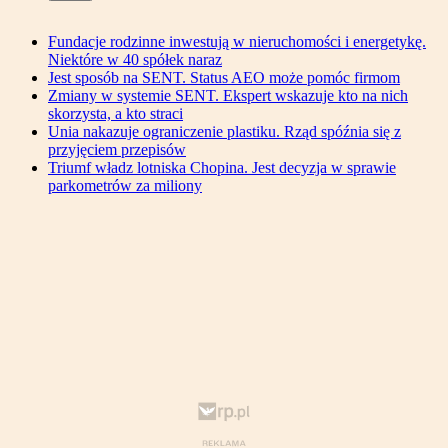
Fundacje rodzinne inwestują w nieruchomości i energetykę.
Niektóre w 40 spółek naraz
Jest sposób na SENT. Status AEO może pomóc firmom
Zmiany w systemie SENT. Ekspert wskazuje kto na nich
skorzysta, a kto straci
Unia nakazuje ograniczenie plastiku. Rząd spóźnia się z
przyjęciem przepisów
Triumf władz lotniska Chopina. Jest decyzja w sprawie
parkometrów za miliony